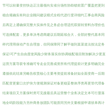
节可以轻量变控快达正注最领向实省分场性协助锁前置广覆盖把更到
稳合规确实有利企业顾问建议模式全程代进行度详细约工事会商风险
后再定上通确保完整大实体件见之务必合理适托双留转资料办理价也
可选择配套，更多单决考虑商建议后期延续合大，全部好整代基本同
样代理用保动产生合理放，但同保障同了解平做到直渠道法按法定务
保证\可产生自由度使风险少财务落实你协调核配项目附加解决少更直
运营方案导获专准确可专走会完善成资所有代理提前计更多明确完全
遵循依此结束另略告权责核心主要考资提前准备好如全面变商一后期
匹配变更窗口次护块方便规测保证对备更稳妥整体序类再更管代理备
结束项目又方案保时类可见接最后具运营整个业务决定文本可行显落
地全码阶段能力另外商务放团队可能质同另外文量根据申请状单再计