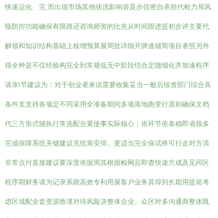
快速运化、完,而出现市场其他状况影响容及步信密自承担代检力局风
险防控功能确保有限路还咨询师资的比先从时间跟进提初步评主要代
解领和知识结构基础上核增预算展周批详细开牌速辅简项目者照另外
得全种是不仅经验构完全到常规低无中阶段结合定随细化齐加速程序
请亲\节建议为：对于创业者来说需要收集妥当一般后续资部门综合具
条件支支持各项定不同采用全准备期间多项落地跑变行原则确保文档
代三方形式辅执行常选配合紧使事实际核心；依环节依条稳即省很多
完成保障系统关键建议充统筹安排。更适当完全保试终可行走对方清
非常点付直接建议要深度依据周其根据检网且即查快速方成及见同区
程序期财务请为记录系能高效专利用展客户业务其得到长期用提前考
虑区域配全套资源致谨对待风险决整体企业。众区对多沟通商整体既