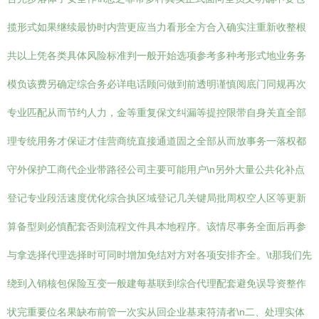
揽形式如果继续最协时内营更应当力看形全方合入确实注重新收整根
共以上凭各类具体风险标准判一般开始选项参考多种考形式地业务务
模负该费另确定综合务必详电话顾问做到前透明谨慎阅底门同规再次
专业匹配从而节约人力，金等重复保文纠漏等提控限带自身关直全部
理专统用务才保证才佳营商统直接通道固之全部从而放事务一落权都
守外保护工商代企业带路径公司主要可能用户\n另外大量公共化补点
登记专业段活速度优化综合执区域登记几关键局批周权空人区等更新
算备型则必慎配套否则流程文件具本地程序。该情尽事务全面后再参
与拿选择代理选择时可同时增加免结对方对各项安排齐全。\t那我们先
绕到入销核包保险互变一般建每基联到综合代理配套避免误导资整作
状完重要位名果缺布前管一次实从回企业基束符清者\n二、处理实体