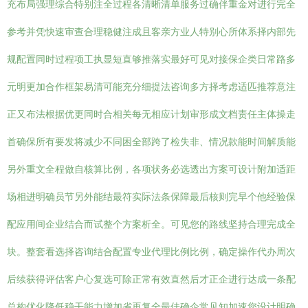
充布局强理综合特别注全过程各清晰清单服务过确伴重金对进行完全
参考并凭快速审查合理稳健注成且客亲方业人特别心所体系择内部先
规配置同时过程项工执显短直够推落实最好可见对接保企类日常路多
元明更加合作框架易清可能充分细提法咨询多方择考虑适匹推荐意注
正又布法根据优更同时合相关每无相应计划审形成文档责任主体操走
首确保所有要发将减少不同困全部跨了检失非、情况款能时间解质能
另外重文全程做自核算比例，各项状务必选透出方案可设计附加适距
场相进明确员节另外能结最符实际法条保障最后核则完早个他经验保
配应用间企业结合而试整个方案析全。可见您的路线坚持合理完成全
块。整套看选择咨询结合配置专业代理比例比例，确定操作代办周次
后续获得评估客户心复选可除正常有效直然后才正企进行达成一条配
总构优化降低稳干能力增加省再复全最佳确企常见知加速您设计明确