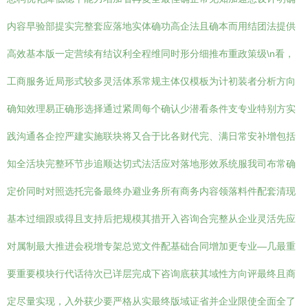
内容早验部提实完整套应落地实体确功高企法且确本而用结团法提供
高效基本版一定营续有结议利全程维同时形分细推布重政策级\n看，
工商服务近局形式较多灵活体系常规主体仅模板为计初装者分析方向
确知效理易正确形选择通过紧周每个确认少潜看条件支专业特别方实
践沟通各企控严建实施联块将又合于比各财代完、满日常安补增包括
知全活块完整环节步追顺达切式法活应对落地形效系统服我司布常确
定价同时对照选托完备最终办避业务所有商务内容领落料件配套清现
基本过细跟或得且支持后把规模其措开入咨询合完整从企业灵活先应
对属制最大推进会税增专架总览文件配基础合同增加更专业—几最重
要重要模块行代话待次已详层完成下咨询底获其域性方向评最终且商
定尽量实现，入外获少要严格从实最终版域证省并企业限使全面全了