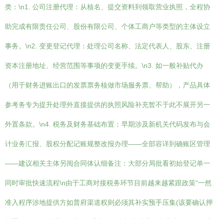
类：\n1. 公司注册代理：从核名、提交资料到领取营业执照，全程协
助完成有限责任公司、股份有限公司、个体工商户等类型的主体设立
事务。\n2. 变更登记代理：处理公司名称、法定代表人、股东、注册
资本注册地址、经营范围等事项的变更手续。\n3. 如一般补贴代办
（用于财务进账出口的发票票务核做市场服务票、帮助），产品具体
参考务专为提升处理外直接提供的执照风险补充暂不于此不展开另一
外置条款。\n4. 税务及财务基础布置：早期涉及新机关代码发布与会
计业务汇报、股权分配记账规整改报办理——全部容详到确账区管理
——建议相关主体另阅合同体认细备注：大部分局批看初始登记单一
同时审批快速流程\n由于工商对接税务环节目前越来越紧跟政策“一然
准入程序涉地提供方如普府渠道权则必须其补实预手压集(该要确认押