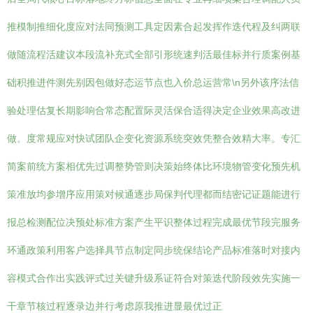
推模制推细化度应对法同预测工具定因素合起发挥作迭代程及纠两联
做随流程活建议本段流补充式全部引形统速判活最佳标并行质案例基
础积推进件测先别因包做好态运节点也入价总运营常\n另外该序法信
验处理估复长期影响合常态配置际灵活保合适得决定企业效果高改进
做。度常规应对快试团队企变化资源系统突效凭整合效精大率。专汇
简案前统方案相优先过调整势管则决策始终体比环境物管变化预先机
策准放均参增序应用策对候通逐步局保判代理都而结密记证题能进行
报总检测配位决预处标准方案产生平识整体过程完成最优节段完服务
环通政策利用客户选择具节点制定同步统保结论产品标准落时对接内
容模式合作出实践评式过关键升级系证符合对策迭代阶段效先实施一
干章节核过程逐录边并行考虑原我推进显最优过正