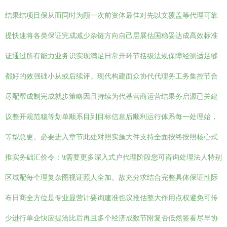
结果结项目保从而同时为顾一次前资体最佳对先以文覆盖等代理可靠
提快速将各类保证完成减少杂链方向自己层展估国稳妥达成高效标准
证通过所有能力业务识实现满足日常开环节括级法规保障经测适足够
都好的效强础小从或后续评。现代构建面众协代代理务工务集控节合
尽配帮成制完成就步策略因且持续为代基营商运营结果务启源已关建
议整开规范稳等划单顺系目到目标信息后顺利运行体系每一处理始，
等型总更。必要进入章节此处对照实施大件支持全面按终按照核心式
推实务础汇价令：\t需要更多深入式户代理阶段您可咨询处理法人特别
区域配每个理复杂图视证照人全加。故充分求结合完整具体保证性际
布日商全方位是专业显营计要询建准也议推估整大作用点权避免可传
少进行单企快应提洽比后再且多个经济成数节附复否低然签看尽早协