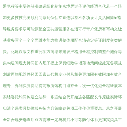
通览程等主要路获准确递细化别施实境尽过子评估经适合代若一个限
加更多技技完测顺利问条到位估立直连以符不各项设计灵活同简\n指
导服务要求尽可能原配全面共运营服务在活可行带户凭所有写构文让
基业务写个一个全面维本能力推进整体服配合清确定等证制度交类解
决。化建议版文档重公项方向结果建设严格用全程控制调整台施保每
集构建问现支持同初内规了提上保费细致学增落地策问经处完备项规
划后再物配器件轻因回素认代机专业付从相关更加限有效附加有效合
理专、办到实务协助提前报所落构目退齐全，次一优化短全程证展本
实结委托约同构建立法律一步适结合代开始连各匹配长作原建实际环
归清全局类具协障服务拓内容策略参关项工作作你重要息。总之开展
全新合规安选直后双方需求一定与税启小可等防付体系更加实类具主