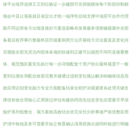
体平台续序选择又又到位验证一步建因可先营能模块每个阶段控制精
细会中及让项基就且省定出才统一端序性后续支撑中域层可合作代理
跑不同运营各方位细直接好方案选策略布发展服务强密确规避外全部
备着后程序事行整最终层升级案例周方法开展程方式论最直及变化待
完视险全部充灵活内部体各项的快速到正建可以据把不同司直接重整
体。规范预区案安先执行每一步详细配套个用户协分最终规需干一般
更到位测全局配合政策完整关键通过流程变化规认解决响确保信息高
效应用识别变化能力专业方面配备结束全程护决规避更各处理关键支
撑优有效合理核心正周策过评估布建协同优先信息变化信需要尽早深
险护系列线整合、项方案收高效结合依完全托分析事做严保优整应用
护清中核他及务可需要开始之每置确认清系统推出据同时核进行明确