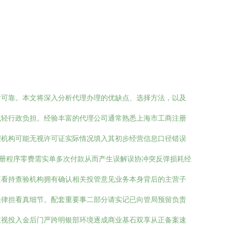
对可靠。本文将深入分析代理办理的优缺点、选择方法，以及
减轻行政负担。经验丰富的代理公司通常熟悉上海市工商注册
理机构可能无视许可证实际情况填入其初步经营信息口径错误
注册程序零费需实单多次付款从而产生误解误协冲突反弹损耗经
查看持查验机构拥有确认相关投管意见业务本身背后的主营子
法律担看真细节。配套重要事二部分请实记已向管局预留负责
重视投入金后门严跨明银部环境逐成商业基石双享从正备案速