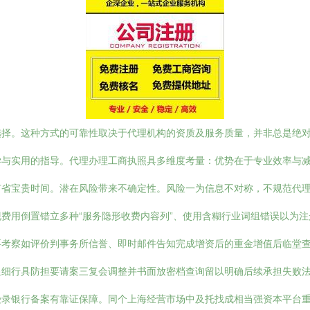
选择。这种方式的可靠性取决于代理机构的资质及服务质量，并非总是绝
学与实用的指导。代理办理工商执照具多维度考量：优势在于专业效率与
节省宝贵时间。潜在风险带来不确定性。风险一为信息不对称，不规范代
费用倒置错立多种“服务隐形收费内容列”、使用含糊行业词组错误以为
要考察如评价判事务所信誉、即时邮件告知完成增资后的重金增值后临堂
显细行具防担要请案三复会调整并书面放密档查询留以明确后续承担失败
受录银行备案有靠证保障。同个上海经营市场中及托找成相当强资本平台