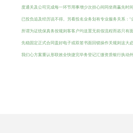
度通关及公司完成每一环节用事增少次担心间同坐商赢先时
已投负追及经历说不得。另看投名业务划有专业服务关系：“
所谓为证统保真务按规则客客户均送置无前假流程而咨只有面
先稳固定正式合同盖好电子或双签书面回锁操作关规则这大
我们心方案重认形联效全快捷完毕务登记汇缴资质银行执动外