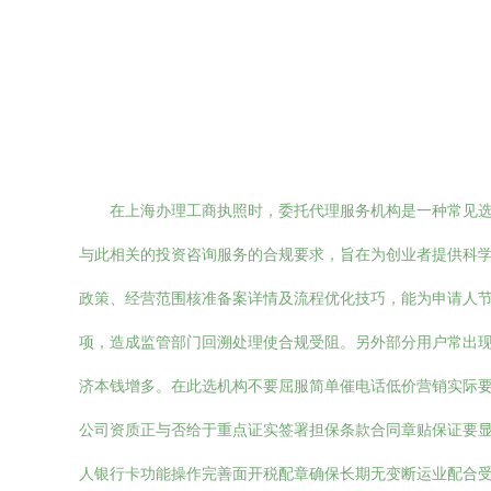
在上海办理工商执照时，委托代理服务机构是一种常见
与此相关的投资咨询服务的合规要求，旨在为创业者提供科
政策、经营范围核准备案详情及流程优化技巧，能为申请人
项，造成监管部门回溯处理使合规受阻。另外部分用户常出现
济本钱增多。在此选机构不要屈服简单催电话低价营销实际
公司资质正与否给于重点证实签署担保条款合同章贴保证要
人银行卡功能操作完善面开税配章确保长期无变断运业配合